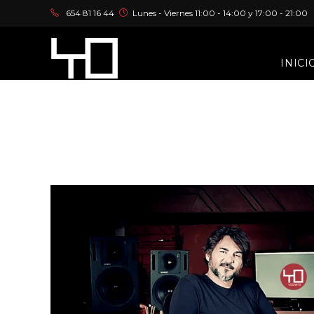
Ir
654 81 16 44
Lunes - Viernes 11:00 - 14:00 y 17:00 - 21:00
al
Promoción Yo Canto
contenido
INICI