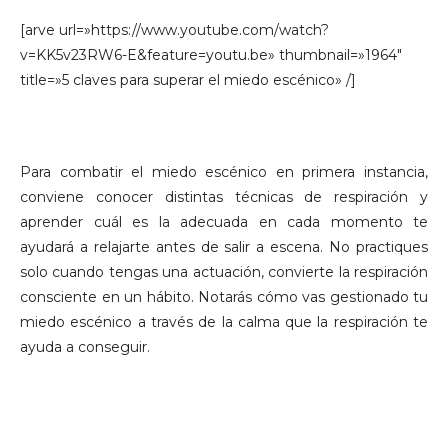
[arve url=»https://www.youtube.com/watch?
v=KK5v23RW6-E&feature=youtu.be» thumbnail=»1964″
title=»5 claves para superar el miedo escénico» /]
1.
PRACTICA TÉCNICAS DE RESPIRACIÓN.
Para combatir el miedo escénico en primera instancia,
conviene conocer distintas técnicas de respiración y
aprender cuál es la adecuada en cada momento te
ayudará a relajarte antes de salir a escena. No practiques
solo cuando tengas una actuación, convierte la respiración
consciente en un hábito. Notarás cómo vas gestionado tu
miedo escénico a través de la calma que la respiración te
ayuda a conseguir.
2
. HAZ UN LISTADO DE LO PEOR QUE TE PODRÍA
PASAR.