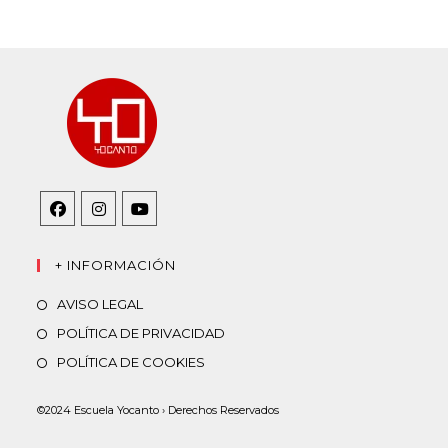
Se
Se
Se
abre
abre
abre
+ INFORMACIÓN
en
en
en
AVISO LEGAL
una
una
una
POLÍTICA DE PRIVACIDAD
nueva
nueva
nueva
pestaña
pestaña
pestaña
POLÍTICA DE COOKIES
©2024 Escuela Yocanto › Derechos Reservados