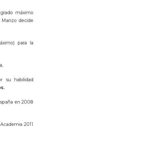
l grado máximo
el Manzo decide
ximo) para la
a.
or su habilidad
s.
 España en 2008
 Academia 2011