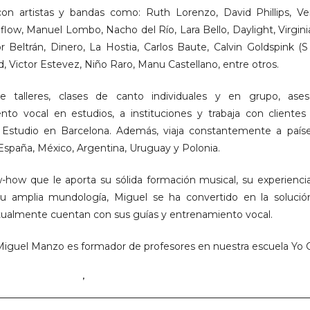
on artistas y bandas como: Ruth Lorenzo, David Phillips, Ver
flow, Manuel Lombo, Nacho del Río, Lara Bello, Daylight, Virgini
r Beltrán, Dinero, La Hostia, Carlos Baute, Calvin Goldspink (S 
d, Victor Estevez, Niño Raro, Manu Castellano, entre otros.
e talleres, clases de canto individuales y en grupo, aseso
to vocal en estudios, a instituciones y trabaja con clientes 
 Estudio en Barcelona. Además, viaja constantemente a paí
 España, México, Argentina, Uruguay y Polonia.
w-how que le aporta su sólida formación musical, su experien
 su amplia mundología, Miguel se ha convertido en la soluci
ctualmente cuentan con sus guías y entrenamiento vocal.
iguel Manzo es formador de profesores en nuestra escuela Yo 
MADORES YO CANTO
,
MIGUEL MANZO