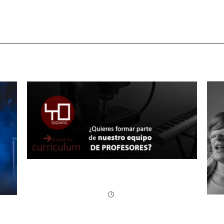
E
Escuela Yo Canto | Trabaja con
nosotros
M
ids
del