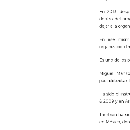
En 2013, desp
dentro del pro
dejar a la orga
En ese mismo
organización
I
Es uno de los p
Miguel Manz
para
detectar 
Ha sido el ins
& 2009 y en Ar
También ha si
en México, don