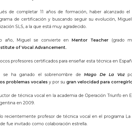
ués de completar 11 años de formación, haber alcanzado e
grama de certificación y buscando seguir su evolución, Migu
nización SLS, a la que está muy agradecido.
 año, Miguel se convierte en
Mentor Teacher
(grado má
nstitute of Vocal Advancement.
ocos profesores certificados para enseñar esta técnica en Españ
o se ha ganado el sobrenombre de
Mago De La Voz
p
los problemas vocales
y por su
gran velocidad para corregirlo
tructor de técnica vocal en la academia de Operación Triunfo en
gentina en 2009.
do recientemente profesor de técnica vocal en el programa La
de fue invitado como colaboración estrella.