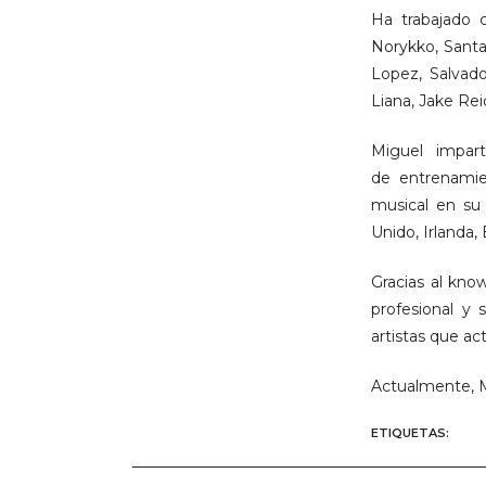
Ha trabajado c
Norykko, Santa
Lopez, Salvado
Liana, Jake Rei
Miguel impart
de entrenamien
musical en su
Unido, Irlanda,
Gracias al kno
profesional y
artistas que a
Actualmente, M
ETIQUETAS
:
FOR