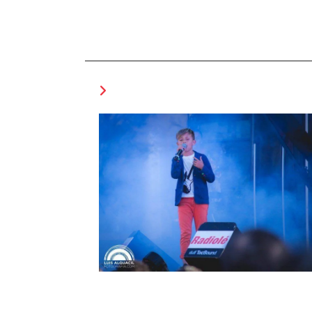
Leer
más
artículos
TAMBIÉN PODRÍA GUSTARTE
Nuestro alumno Pedro en La Voz K
| Pedro emociona a los «coaches» 