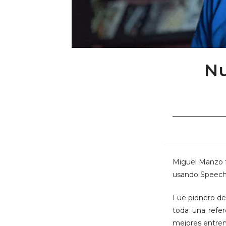
Nu
Miguel Manzo f
usando Speech 
Fue pionero de
toda una refer
mejores entren