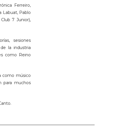
ónica Ferreiro,
a Labuat, Pablo
Club 7 Junior),
rías, sesiones
de la industria
ses como Reino
cia como músico
ón para muchos
Canto.