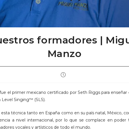
estros formadores | Mig
Manzo
Publicación
de
la
entrada:
ue el primer mexicano certificado por Seth Riggs para enseñar 
Level Singing™ (SLS).
 esta técnica tanto en España como en su país natal, México, co
encia a nivel internacional, por lo que se complace en poder t
adores vocales y artísticos de todo el mundo.