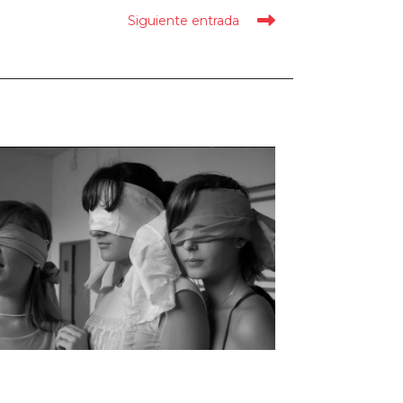
Siguiente entrada
scuela Yo Canto | Trabaja con nosotros
iedo Escénico – Las 5 Claves para
superarlo